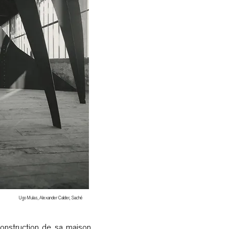
Ugo Mulas, Alexander Calder, Saché
onstruction de sa maison