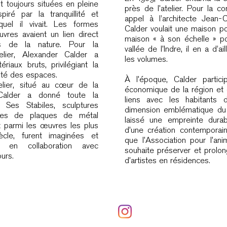
t toujours situées en pleine
près de l’atelier. Pour la con
nspiré par la tranquillité et
appel à l'architecte Jean-
quel il vivait. Les formes
Calder voulait une maison po
res avaient un lien direct
maison « à son échelle » pou
ns de la nature. Pour la
vallée de l’Indre, il en a d'a
elier, Alexander Calder a
les volumes.
ériaux bruts, privilégiant la
lité des espaces.
À l’époque, Calder partici
lier, situé au cœur de la
économique de la région et
 Calder a donné toute la
liens avec les habitants
Ses Stabiles, sculptures
dimension emblématique du 
es de plaques de métal
laissé une empreinte durab
nt parmi les œuvres les plus
d’une création contemporai
cle, furent imaginées et
que l’Association pour l’ani
 en collaboration avec
souhaite préserver et prolon
urs.
d’artistes en résidences.