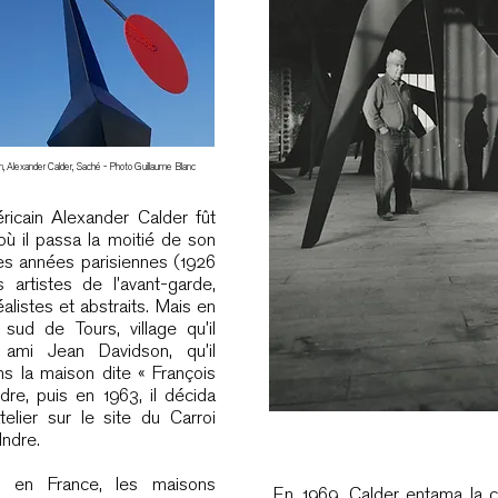
, Alexander Calder, Saché - Photo Guillaume Blanc
méricain Alexander Calder fût
 où il passa la moitié de son
es années parisiennes (1926
 artistes de l’avant-garde,
éalistes et abstraits. Mais en
sud de Tours, village qu’il
ami Jean Davidson, qu’il
ans la maison dite « François
ndre, puis en 1963, il décida
elier sur le site du Carroi
Indre.
 en France, les maisons
En 1969, Calder entama la c