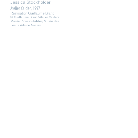
Jessica Stockholder
Atelier Calder, 1997
Réalisation Guillaume Blanc
© Guillaume Blanc/Atelier Calder/
Musée Picasso Antibes, Musée des
Beaux Arts de Nantes